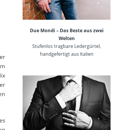
Due Mondi – Das Beste aus zwei
Welten
Stufenlos tragbare Ledergürtel,
handgefertigt aus Italien
er
im
ix
er
en
es
en