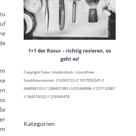
zu
uf
ne
de
1×1 der Rasur – richtig rasieren, so
geht es!
im
Copyright Fotos: shutterstock - Lizenzfreie
ke
Stockfotonummer: 216365722 // 1017050245 //
644004133 // 1306601983 // 655460896 // 257132887
en
// 564574102 // 259345478
os
ße
er
Kategorien
im