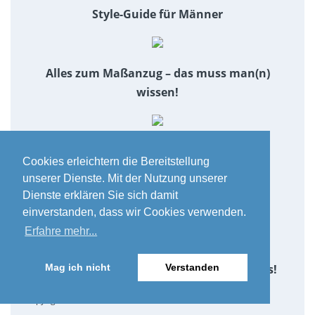
Style-Guide für Männer
Alles zum Maßanzug – das muss man(n)
wissen!
Herrenschuhe - eine Übersicht
Cookies erleichtern die Bereitstellung
unserer Dienste. Mit der Nutzung unserer
Dienste erklären Sie sich damit
Luxusuhren - eine Übersicht
einverstanden, dass wir Cookies verwenden.
Erfahre mehr...
1×1 der Rasur – richtig rasieren, so geht es!
Mag ich nicht
Verstanden
Copyright Fotos: shutterstock - Lizenzfreie Stockfotonummer: