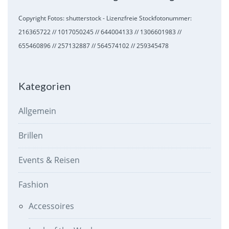
Copyright Fotos: shutterstock - Lizenzfreie Stockfotonummer:
216365722 // 1017050245 // 644004133 // 1306601983 //
655460896 // 257132887 // 564574102 // 259345478
Kategorien
Allgemein
Brillen
Events & Reisen
Fashion
Accessoires