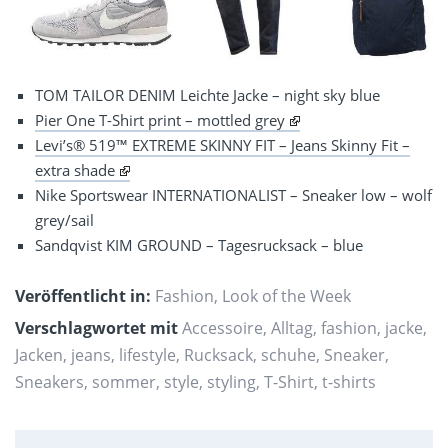
TOM TAILOR DENIM Leichte Jacke – night sky blue
Pier One T-Shirt print – mottled grey
Levi’s® 519™ EXTREME SKINNY FIT – Jeans Skinny Fit –
extra shade
Nike Sportswear INTERNATIONALIST – Sneaker low – wolf
grey/sail
Sandqvist KIM GROUND – Tagesrucksack – blue
Veröffentlicht in:
Fashion
,
Look of the Week
Verschlagwortet mit
Accessoire
,
Alltag
,
fashion
,
jacke
,
Jacken
,
jeans
,
lifestyle
,
Rucksack
,
schuhe
,
Sneaker
,
Sneakers
,
sommer
,
style
,
styling
,
T-Shirt
,
t-shirts