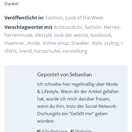
Danke!
Veröffentlicht in:
Fashion
,
Look of the Week
Verschlagwortet mit
Armbanduhr
,
fashion
,
Herren
,
herrenmode
,
lifestyle
,
look der woche
,
lookbook
,
maenner
,
mode
,
online-shop
,
Sneaker
,
style
,
styling
,
t-
shirts
,
trend
,
turnschuhe
,
vorstellung
Gepostet von Sebastian
Ich schreibe hier regelmäßig über Mode
& Lifestyle. Wenn dir der Artikel gefallen
hat, würde ich mich darüber freuen,
wenn du ihm, trotz des Social-Network-
Dschungels ein "Gefällt mir" geben
würdest.
Alle Beiträge
Website