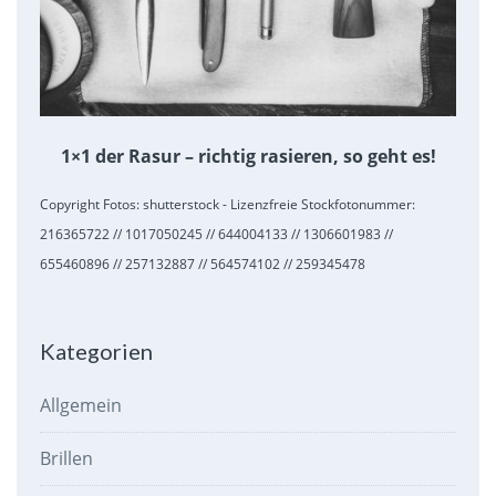
1×1 der Rasur – richtig rasieren, so geht es!
Copyright Fotos: shutterstock - Lizenzfreie Stockfotonummer:
216365722 // 1017050245 // 644004133 // 1306601983 //
655460896 // 257132887 // 564574102 // 259345478
Kategorien
Allgemein
Brillen