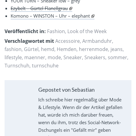
YOUR TURN – Sneaker low – grey
Ezybelt – Gürtel Flanellgrau
Komono – WINSTON – Uhr – elephant
Veröffentlicht in:
Fashion
,
Look of the Week
Verschlagwortet mit
Accessoire
,
Armbanduhr
,
fashion
,
Gürtel
,
hemd
,
Hemden
,
herrenmode
,
jeans
,
lifestyle
,
maenner
,
mode
,
Sneaker
,
Sneakers
,
sommer
,
Turnschuh
,
turnschuhe
Gepostet von Sebastian
Ich schreibe hier regelmäßig über Mode
& Lifestyle. Wenn dir der Artikel gefallen
hat, würde ich mich darüber freuen,
wenn du ihm, trotz des Social-Network-
Dschungels ein "Gefällt mir" geben