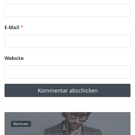
E-Mail
*
Website
Nächster
Tweedjacke – das muss man(n) darüber wissen