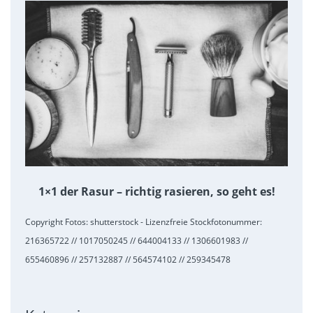
1×1 der Rasur – richtig rasieren, so geht es!
Copyright Fotos: shutterstock - Lizenzfreie Stockfotonummer:
216365722 // 1017050245 // 644004133 // 1306601983 //
655460896 // 257132887 // 564574102 // 259345478