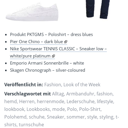
Produkt PKTGMS – Poloshirt – dress blues
Pier One Chino – dark blue
Nike Sportswear TENNIS CLASSIC – Sneaker low –
white/pure platinum
Emporio Armani Sonnenbrille – white
Skagen Chronograph – silver-coloured
Veröffentlicht in:
Fashion
,
Look of the Week
Verschlagwortet mit
Alltag
,
Armbanduhr
,
fashion
,
hemd
,
Herren
,
herrenmode
,
Lederschuhe
,
lifestyle
,
lookbook
,
Lookbooks
,
mode
,
Polo
,
Polo-Shirt
,
Polohemd
,
schuhe
,
Sneaker
,
sommer
,
style
,
styling
,
t-
shirts
,
turnschuhe