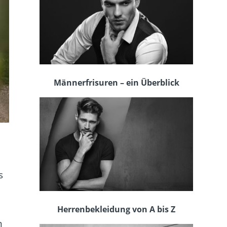
Männerfrisuren – ein Überblick
s
Herrenbekleidung von A bis Z
m