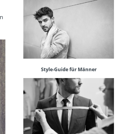
in
Style-Guide für Männer