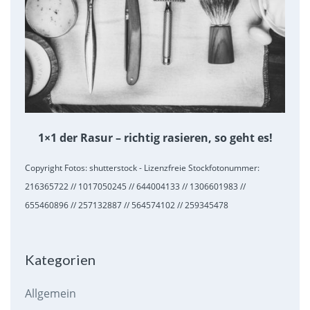
1×1 der Rasur – richtig rasieren, so geht es!
Copyright Fotos: shutterstock - Lizenzfreie Stockfotonummer:
216365722 // 1017050245 // 644004133 // 1306601983 //
655460896 // 257132887 // 564574102 // 259345478
Kategorien
Allgemein