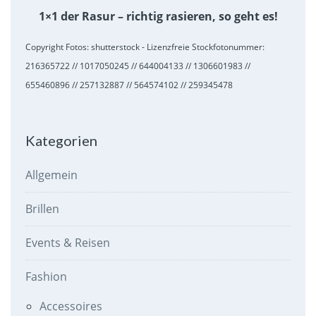
1×1 der Rasur – richtig rasieren, so geht es!
Copyright Fotos: shutterstock - Lizenzfreie Stockfotonummer:
216365722 // 1017050245 // 644004133 // 1306601983 //
655460896 // 257132887 // 564574102 // 259345478
Kategorien
Allgemein
Brillen
Events & Reisen
Fashion
Accessoires