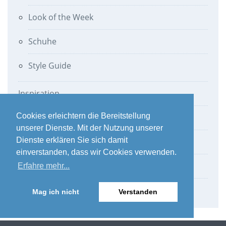
Look of the Week
Schuhe
Style Guide
Inspiration
Cookies erleichtern die Bereitstellung
Lifestyle
unserer Dienste. Mit der Nutzung unserer
Dienste erklären Sie sich damit
Living
einverstanden, dass wir Cookies verwenden.
Pflege & Haare
Erfahre mehr...
Werbung
Mag ich nicht
Verstanden