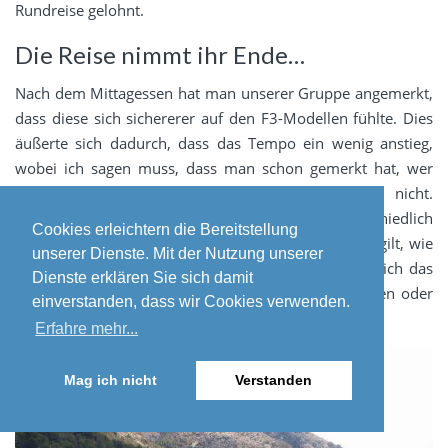
Rundreise gelohnt.
Die Reise nimmt ihr Ende…
Nach dem Mittagessen hat man unserer Gruppe angemerkt,
dass diese sich sichererer auf den F3-Modellen fühlte. Dies
äußerte sich dadurch, dass das Tempo ein wenig anstieg,
wobei ich sagen muss, dass man schon gemerkt hat, wer
schon einmal Motorrad gefahren ist und wer nicht.
Zumindest kann ich mir so erklären, dass es unterschiedlich
Cookies erleichtern die Bereitstellung
schnelle und sicherere Fahrer gab. Beim Spyder F3 gilt, wie
unserer Dienste. Mit der Nutzung unserer
bei jedem anderen Fahrzeug auch, jeder sollte für sich das
Dienste erklären Sie sich damit
passende Tempo finden. Natürlich ohne zu schleichen oder
einverstanden, dass wir Cookies verwenden.
zu arg zu rasen.
Erfahre mehr...
Mag ich nicht
Verstanden