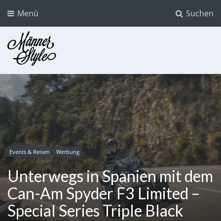
Menü
Suchen
Männer Style
Der Mode Blog für Männer
Events & Reisen
Werbung
Unterwegs in Spanien mit dem
Can-Am Spyder F3 Limited –
Special Series Triple Black