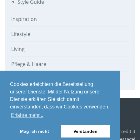
Style Guide
Inspiration
Lifestyle
Living
Pflege & Haare
Werbung
Cookies erleichtern die Bereitstellung
unserer Dienste. Mit der Nutzung unserer
Dienste erklären Sie sich damit
einverstanden, dass wir Cookies verwenden.
Impressum / Datenschutz
Datenschutz Newsletter
Erfahre mehr...
Blogroll
Photo Credits: If you see your photo here, i'd love to credit it
Mag ich nicht
Verstanden
and feature your future works, drop me a message!