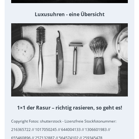
Luxusuhren - eine Übersicht
1×1 der Rasur – richtig rasieren, so geht es!
Copyright Fotos: shutterstock - Lizenzfreie Stockfotonummer:
216365722 // 1017050245 // 644004133 // 1306601983 //
655460896 // 257132887 // 564574102 // 259345478