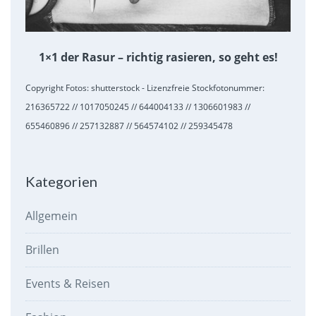
1×1 der Rasur – richtig rasieren, so geht es!
Copyright Fotos: shutterstock - Lizenzfreie Stockfotonummer:
216365722 // 1017050245 // 644004133 // 1306601983 //
655460896 // 257132887 // 564574102 // 259345478
Kategorien
Allgemein
Brillen
Events & Reisen