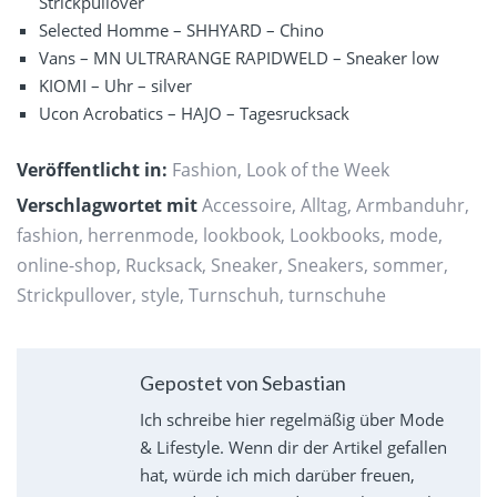
Strickpullover
Selected Homme – SHHYARD – Chino
Vans – MN ULTRARANGE RAPIDWELD – Sneaker low
KIOMI – Uhr – silver
Ucon Acrobatics – HAJO – Tagesrucksack
Veröffentlicht in:
Fashion
,
Look of the Week
Verschlagwortet mit
Accessoire
,
Alltag
,
Armbanduhr
,
fashion
,
herrenmode
,
lookbook
,
Lookbooks
,
mode
,
online-shop
,
Rucksack
,
Sneaker
,
Sneakers
,
sommer
,
Strickpullover
,
style
,
Turnschuh
,
turnschuhe
Gepostet von Sebastian
Ich schreibe hier regelmäßig über Mode
& Lifestyle. Wenn dir der Artikel gefallen
hat, würde ich mich darüber freuen,