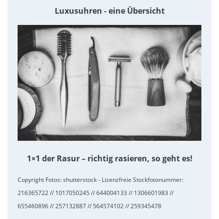
Luxusuhren - eine Übersicht
1×1 der Rasur – richtig rasieren, so geht es!
Copyright Fotos: shutterstock - Lizenzfreie Stockfotonummer:
216365722 // 1017050245 // 644004133 // 1306601983 //
655460896 // 257132887 // 564574102 // 259345478