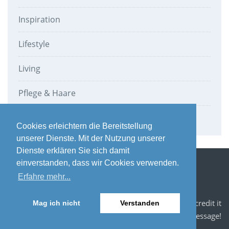
Inspiration
Lifestyle
Living
Pflege & Haare
Werbung
Cookies erleichtern die Bereitstellung
unserer Dienste. Mit der Nutzung unserer
Dienste erklären Sie sich damit
einverstanden, dass wir Cookies verwenden.
Impressum / Datenschutz
Datenschutz Newsletter
Erfahre mehr...
Blogroll
Photo Credits: If you see your photo here, i'd love to credit it
Mag ich nicht
Verstanden
and feature your future works, drop me a message!