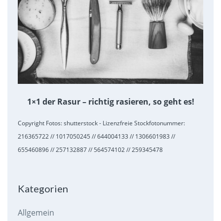
1×1 der Rasur – richtig rasieren, so geht es!
Copyright Fotos: shutterstock - Lizenzfreie Stockfotonummer:
216365722 // 1017050245 // 644004133 // 1306601983 //
655460896 // 257132887 // 564574102 // 259345478
Kategorien
Allgemein