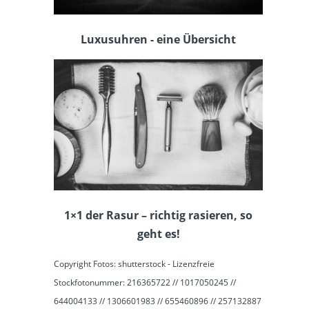
Luxusuhren - eine Übersicht
1×1 der Rasur – richtig rasieren, so
geht es!
Copyright Fotos: shutterstock - Lizenzfreie
Stockfotonummer: 216365722 // 1017050245 //
644004133 // 1306601983 // 655460896 // 257132887