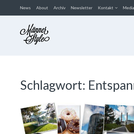
News
About
Archiv
Newsletter
Kontakt
Medi
Männer Style
Der Mode Blog für Männer
Schlagwort: Entspa