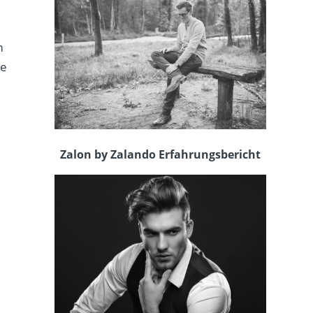
m
be
Zalon by Zalando Erfahrungsbericht