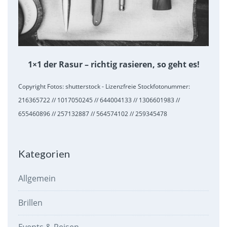
1×1 der Rasur – richtig rasieren, so geht es!
Copyright Fotos: shutterstock - Lizenzfreie Stockfotonummer:
216365722 // 1017050245 // 644004133 // 1306601983 //
655460896 // 257132887 // 564574102 // 259345478
Kategorien
Allgemein
Brillen
Events & Reisen